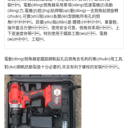
裝。電動(dòng)倒角器采用單項(xiàng)低速電機(jī)為動
(dòng)力,電機(jī)經(jīng)鉆桿驅(qū)動(dòng)一支倒角鉆頭旋轉
(zhuǎn),可實(shí)現(xiàn)各類(lèi)型鋼軌所有孔的倒
角。其優(yōu)點(diǎn)是:體積小、重量輕、
操作靈活方便、使用安全可靠、倒角效率高、上
下道速度快等。特別使用于鐵路工務(wù)、電務
(wù)、工程、
電動(dòng)倒角器是鐵路鋼軌鉆孔后倒角去毛刺的專(zhuān)用工具,
對(duì)鋼軌防斷裂是十分必要的,并且有利于螺栓的安裝。