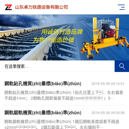
鋼軌鉆孔機質(zhì)量標(biāo)準(zhǔn)
2016-05-06 09:14:51
鋼軌鉆孔機質(zhì)量標(biāo)準(zhǔn) 1鉆孔位置上下、左右偏差
不超過1mm； 2鋼軌孔間距偏差不超過1mm； 3···
鋼軌鋸軌機質(zhì)量標(biāo)準(zhǔn)
2016-05-06 09:04:06
鋼軌鋸軌機質(zhì)量標(biāo)準(zhǔn) 1鋸后鋼軌長度誤差不超過
±2mm。 2鋸后斷面上下、左右偏斜不···