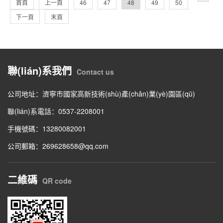
···
···
首頁
上一頁
46
47
48
49
50
下一頁
末頁
聯(lián)系我們
Contact us
公司地址：濟寧市國家高新技術(shù)產(chǎn)業(yè)園區(qū)
聯(lián)系電話：0537-2208001
手機號碼：13280082001
公司郵箱：269628658@qq.com
二維碼
QR code